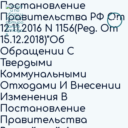
Перейти
Постановление
к
Правительства РФ От
содержимому
MAI
12.11.2016 N 1156(ред. От
MEN
15.12.2018)"Об
Обращении С
Твердыми
Коммунальными
Отходами И Внесении
Изменения В
Постановление
Правительства