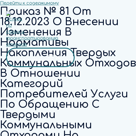
Перейти к содержимому
Приказ № 81 От
18.12.2023 О Внесении
Изменения В
Нормативы
Накопления Твердых
Коммунальных Отходов
MAIN MENU
В Отношении
Категорий
Потребителей Услуги
По Обращению С
Твердыми
Коммунальными
Отходами На